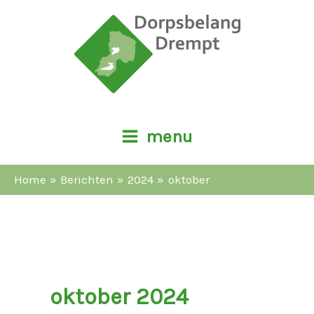
Ga
naar
de
inhoud
menu
Home
Berichten
2024
oktober
oktober 2024