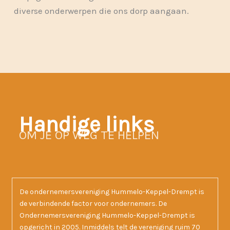
diverse onderwerpen die ons dorp aangaan.
Handige links
OM JE OP WEG TE HELPEN
De ondernemersvereniging Hummelo-Keppel-Drempt is
de verbindende factor voor ondernemers. De
Ondernemersvereniging Hummelo-Keppel-Drempt is
opgericht in 2005. Inmiddels telt de vereniging ruim 70