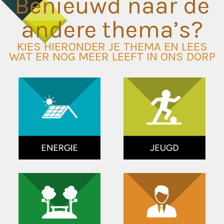
Benieuwd naar de
andere thema’s?
KIES HIERONDER JE THEMA EN LEES
WAT ER NOG MEER LEEFT IN ONS DORP