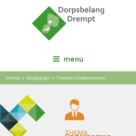
Ga
naar
de
inhoud
menu
Home
Dorpsplan
Thema Ondernemen
THEMA