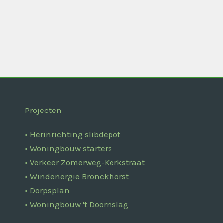
Projecten
• Herinrichting slibdepot
• Woningbouw starters
• Verkeer Zomerweg-Kerkstraat
• Windenergie Bronckhorst
• Dorpsplan
• Woningbouw 't Doornslag