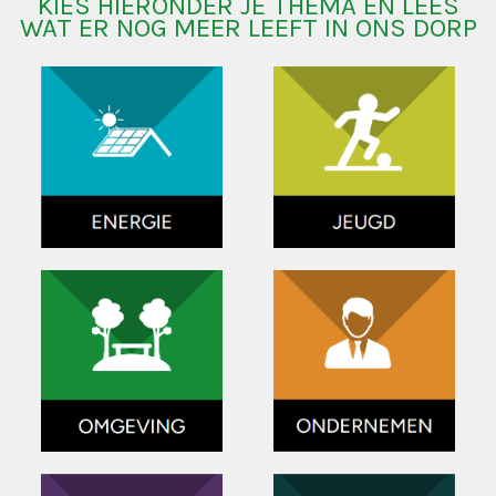
KIES HIERONDER JE THEMA EN LEES
WAT ER NOG MEER LEEFT IN ONS DORP