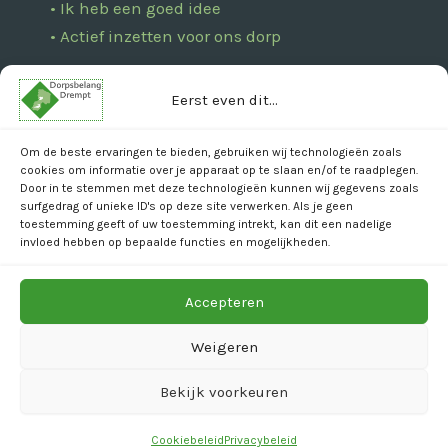
• Ik heb een goed idee
• Actief inzetten voor ons dorp
Eerst even dit...
Bankgegevens
IBAN: NL27 RABO 0134 0576 43
Om de beste ervaringen te bieden, gebruiken wij technologieën zoals
cookies om informatie over je apparaat op te slaan en/of te raadplegen.
( t.n.v. Dorpsbelang Drempt )
Door in te stemmen met deze technologieën kunnen wij gegevens zoals
surfgedrag of unieke ID's op deze site verwerken. Als je geen
toestemming geeft of uw toestemming intrekt, kan dit een nadelige
Social media
invloed hebben op bepaalde functies en mogelijkheden.
Dorpsplan Drempt
Accepteren
Weigeren
Bekijk voorkeuren
Dorpsbelang Drempt | Copyright © 2026
Website door
Maalderink media ★★★
Cookiebeleid
Privacybeleid