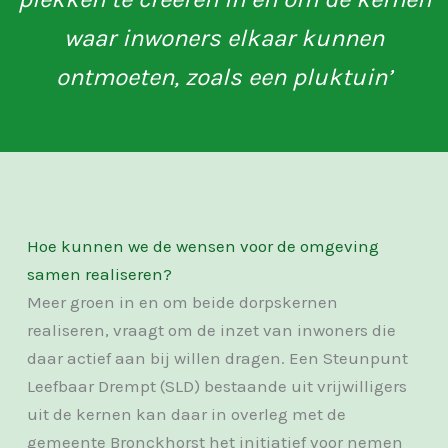
waar inwoners elkaar kunnen
ontmoeten, zoals een pluktuin’
Hoe kunnen we de wensen voor de omgeving
samen realiseren?
Meer groen in en om beide dorpskernen
realiseren, vraagt om de inzet van inwoners die
daar actief aan bij willen dragen. Een Steunpunt
Leefbaar Drempt (SLD) bestaande uit vrijwilligers
uit de kernen kan daar in overleg met de
gemeente Bronckhorst het initiatief voor nemen