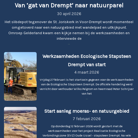
Van ‘gat van Drempt’ naar natuurparel
30 april 2026
Het slibdepot tegenover de St. Joriskerk in Voor-Drempt wordt momenteel
omgetoverd naar een natuurgebied met wandelpad en uitkijkpunt.
Omroep Gelderland kwam een kijkje nemen bij de werkzaamheden en
interviewde de
Van
...
‘gat
van
Werkzaamheden
Werkzaamheden Ecologische Stapsteen
Drempt’
Ecologische
naar
Drempt van start
natuurparel
Stapsteen
4 maart 2026
Drempt
Vrijdag 27 februari is het startsein gegeven voor de werkzaamheden
van
van de Ecologische Stapsteen Drempt. De officiële handeling werd
verricht door wethouder Wilko Pelgrom en heemraad Peter Schrijver
start
van het
Werkzaamheden
...
Ecologische
Stapsteen
Start
Start aanleg moeras- en natuurgebied
Drempt
aanleg
van
7 februari 2026
start
moeras-
Op donderdag 12 februari 2026 wordt gestart met de
werkzaamheden voor het project Realisatie Ecologische
en
Verbindingszone (EVZ) Oude IJssel - stapsteen Drempt. Na vele