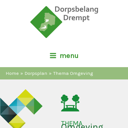
Ga
naar
de
inhoud
menu
Home
Dorpsplan
Thema Omgeving
THEMA
Omgeving