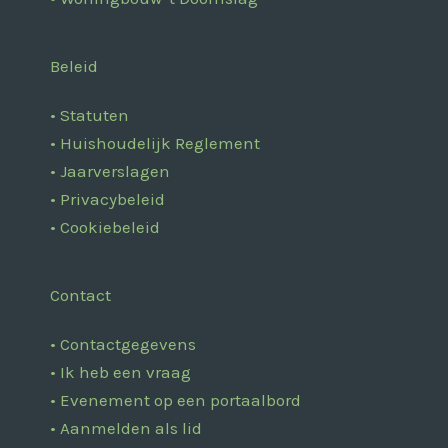
Drempt’
tussenstops
met
educatieve
tussenstops
Beleid
• Statuten
• Huishoudelijk Reglement
• Jaarverslagen
• Privacybeleid
• Cookiebeleid
Contact
• Contactgegevens
• Ik heb een vraag
• Evenement op een portaalbord
• Aanmelden als lid