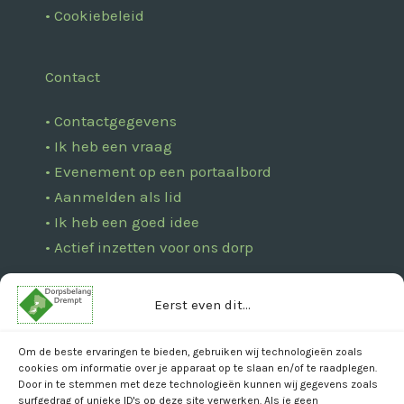
• Cookiebeleid
Contact
• Contactgegevens
• Ik heb een vraag
• Evenement op een portaalbord
• Aanmelden als lid
• Ik heb een goed idee
• Actief inzetten voor ons dorp
Eerst even dit...
Bankgegevens
IBAN: NL27 RABO 0134 0576 43
Om de beste ervaringen te bieden, gebruiken wij technologieën zoals
cookies om informatie over je apparaat op te slaan en/of te raadplegen.
( t.n.v. Dorpsbelang Drempt )
Door in te stemmen met deze technologieën kunnen wij gegevens zoals
surfgedrag of unieke ID's op deze site verwerken. Als je geen